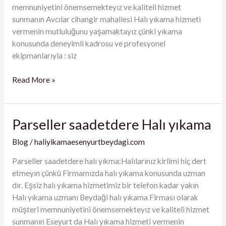
memnuniyetini önemsemekteyız ve kaliteli hizmet
sunmanın Avcılar cihangir mahallesi Halı yıkama hizmeti
vermenin mutluluğunu yaşamaktayız çünki yıkama
konusunda deneyimli kadrosu ve profesyonel
ekipmanlarıyla : siz
Read More »
Parseller saadetdere Halı yıkama
Parseller
saadetdere
Blog
/
haliyikamaesenyurtbeydagi.com
Halı
yıkama
Parseller saadetdere halı yıkma:Halılarınız kirlimi hiç dert
etmeyın çünkü Firmamızda halı yıkama konusunda uzman
dır. Eşsiz halı yıkama hizmetimiz bir telefon kadar yakın
Halı yıkama uzmanı Beydaği halı yıkama Firması olarak
müşteri memnuniyetini önemsemekteyız ve kaliteli hizmet
sunmanın Eseyurt da Halı yıkama hizmeti vermenin