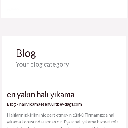
İçeriğe
atla
Blog
Your blog category
en yakın halı yıkama
en
yakın
Blog
/
haliyikamaesenyurtbeydagi.com
halı
yıkama
Halılarınız kirlimi hiç dert etmeyın çünkü Firmamızda halı
yıkama konusunda uzman dır. Eşsiz halı yıkama hizmetimiz