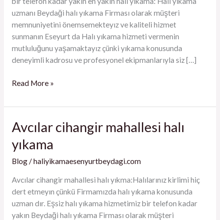
bir telefon kadar yakın en yakın halı yıkama: Halı yıkama
uzmanı Beydaği halı yıkama Firması olarak müşteri
memnuniyetini önemsemekteyız ve kaliteli hizmet
sunmanın Eseyurt da Halı yıkama hizmeti vermenin
mutluluğunu yaşamaktayız çünki yıkama konusunda
deneyimli kadrosu ve profesyonel ekipmanlarıyla siz […]
Read More »
Avcılar cihangir mahallesi halı
Avcılar
cihangir
yıkama
mahallesi
halı
Blog
/
haliyikamaesenyurtbeydagi.com
yıkama
Avcılar cihangir mahallesi halı yıkma:Halılarınız kirlimi hiç
dert etmeyın çünkü Firmamızda halı yıkama konusunda
uzman dır. Eşsiz halı yıkama hizmetimiz bir telefon kadar
yakın Beydaği halı yıkama Firması olarak müşteri