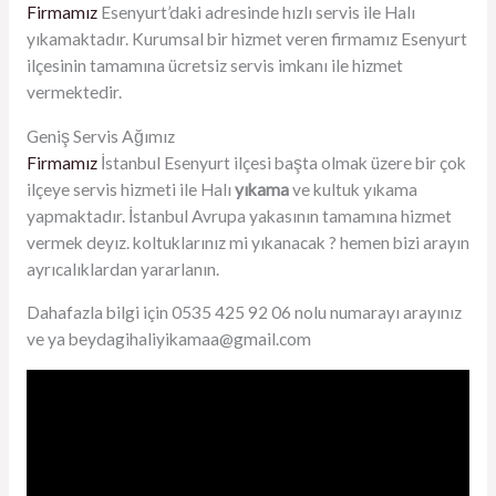
Firmamız
Esenyurt’daki adresinde hızlı servis ile Halı
yıkamaktadır. Kurumsal bir hizmet veren firmamız Esenyurt
ilçesinin tamamına ücretsiz servis imkanı ile hizmet
vermektedir.
Geniş Servis Ağımız
Firmamız
İstanbul Esenyurt ilçesi başta olmak üzere bir çok
ilçeye servis hizmeti ile Halı
yıkama
ve kultuk yıkama
yapmaktadır. İstanbul Avrupa yakasının tamamına hizmet
vermek deyız. koltuklarınız mi yıkanacak ? hemen bizi arayın
ayrıcalıklardan yararlanın.
Dahafazla bilgi için 0535 425 92 06 nolu numarayı arayınız
ve ya beydagihaliyikamaa@gmail.com