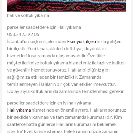
halı ve koltuk yıkama
parseller saadetdere için Halı yıkama
0535 425 92 06
İstanbul’un seçkin ilçelerinden
Esenyurt ilçesi
hızla gelişen
bir ilçedir. Yeni bina sakinleri de ihtiyaç duydukları
hizmetleri kısa zamanda ulaşamayabilir. Özellikle
müşterilerimize koltuk yıkama hizmetimiz ile hızlı ve kaliteli
ve güvenilir hizmet sunuyoruz. Halılar bildiğiniz gibi
sağlığımıza etki eden bir temizliktir. Zamanında
temizlenmeyen Halılarin bir çok yan etkileri mevcuttur.
Dolayısıyla koltukların da zamanında temizlenmesi gerekir.
parseller saadetdere için en iyi halı yıkama
Halı yıkama
hizmetinde en önemli ayrıntı, Halıların sorunsuz
bir şekilde yıkanması ve tam zamanında kuruması dır. Kim
saatlerce hatta günlerce Halıların kurumasını beklemek
ister ki? Evet kimse istemez, hele ki günümüzde zamanın