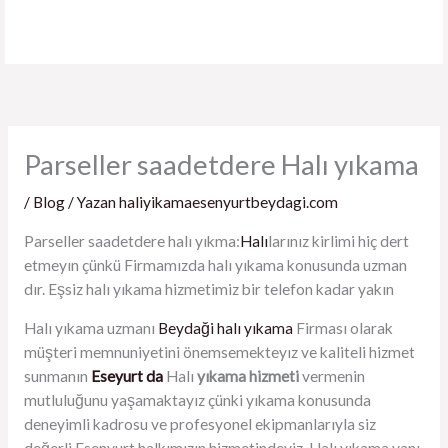
İçeriğe
atla
Parseller saadetdere Halı yıkama
/
Blog
/ Yazan
haliyikamaesenyurtbeydagi.com
Parseller saadetdere halı yıkma:
Halı
larınız kirlimi hiç dert
etmeyın çünkü Firmamızda halı yıkama konusunda uzman
dır. Eşsiz halı yıkama hizmetimiz bir telefon kadar yakın
Halı yıkama uzmanı
Beydaği halı yıkama
Firması olarak
müşteri memnuniyetini önemsemekteyız ve kaliteli hizmet
sunmanın
Eseyurt da
Halı
yıkama hizmeti
vermenin
mutluluğunu yaşamaktayız çünki yıkama konusunda
deneyimli kadrosu ve profesyonel ekipmanlarıyla siz