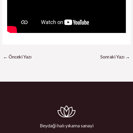
←
Önceki Yazı
Sonraki Yazı
→
Beydaği halı yıkama sanayi